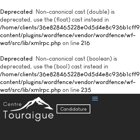
Deprecated
: Non-canonical cast (double) is
deprecated, use the (float) cast instead in
/home/clients/36e828465228e0d5d4e8c936b1cff976
content/plugins/wordfence/vendor/wordfence/wf-
waf/src/lib/xmlrpc.php
on line
216
Deprecated
: Non-canonical cast (boolean) is
deprecated, use the (bool) cast instead in
/home/clients/36e828465228e0d5d4e8c936b1cff976
content/plugins/wordfence/vendor/wordfence/wf-
waf/src/lib/xmlrpc.php
on line
235
Candidature