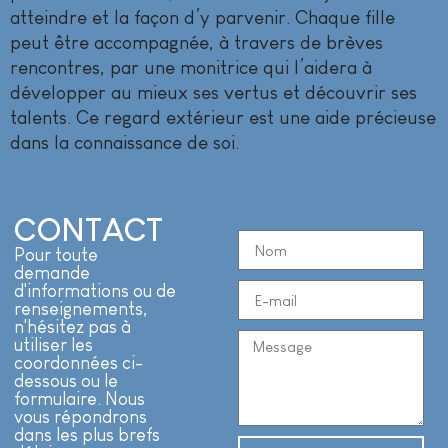
atteindre et la façon d’y parvenir. Chaque fille
peut être accompagnée, à travers de brèves
rencontres, par une monitrice qui l’aidera à
développer au mieux ses vertus et découvrir ses
talents. Ce regard extérieur est une aide précieuse
dans la connaissance de soi.
CONTACT
Pour toute
demande
d'informations ou de
renseignements,
n'hésitez pas à
utiliser les
coordonnées ci-
dessous ou le
formulaire. Nous
vous répondrons
dans les plus brefs