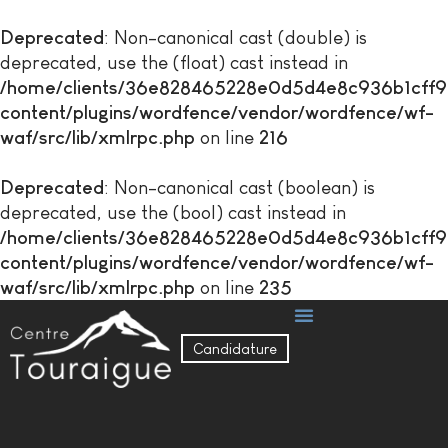
Deprecated
: Non-canonical cast (double) is
deprecated, use the (float) cast instead in
/home/clients/36e828465228e0d5d4e8c936b1cff976
content/plugins/wordfence/vendor/wordfence/wf-
waf/src/lib/xmlrpc.php
on line
216
Deprecated
: Non-canonical cast (boolean) is
deprecated, use the (bool) cast instead in
/home/clients/36e828465228e0d5d4e8c936b1cff976
content/plugins/wordfence/vendor/wordfence/wf-
waf/src/lib/xmlrpc.php
on line
235
Candidature